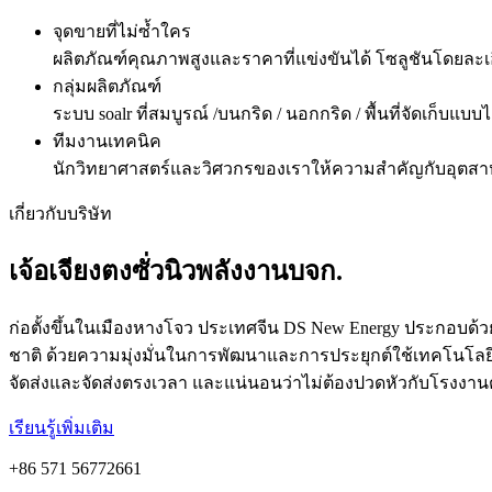
จุดขายที่ไม่ซ้ำใคร
ผลิตภัณฑ์คุณภาพสูงและราคาที่แข่งขันได้ โซลูชันโดยละเอี
กลุ่มผลิตภัณฑ์
ระบบ soalr ที่สมบูรณ์ /บนกริด / นอกกริด / พื้นที่จัดเก็บแ
ทีมงานเทคนิค
นักวิทยาศาสตร์และวิศวกรของเราให้ความสำคัญกับอุตสา
เกี่ยวกับบริษัท
เจ้อเจียงตงซั่วนิวพลังงานบจก.
ก่อตั้งขึ้นในเมืองหางโจว ประเทศจีน DS New Energy ประกอบด
ชาติ ด้วยความมุ่งมั่นในการพัฒนาและการประยุกต์ใช้เทคโนโ
จัดส่งและจัดส่งตรงเวลา และแน่นอนว่าไม่ต้องปวดหัวกับโรงงาน
เรียนรู้เพิ่มเติม
+86 571 56772661