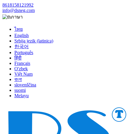
8618158121992
info@dsneg.com
ภาษา
ไทย
English
Srbija jezik (latinica)
한국어
Português
हिंदी
Français
O'zbek
Việt Nam
বাংলা
slovenščina
suomi
Melayu